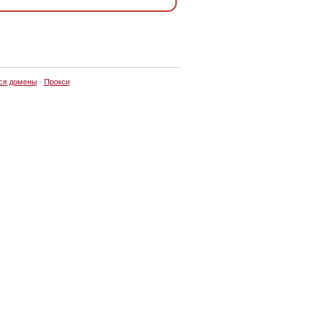
ся домены
·
Прокси