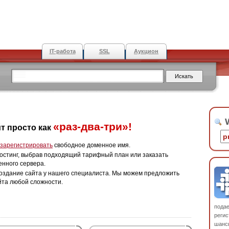
IT-работа
SSL
Аукцион
W
«раз-два-три»!
т просто как
зарегистрировать
свободное доменное имя.
остинг, выбрав подходящий тарифный план или заказать
енного сервера.
оздание сайта у нашего специалиста. Мы можем предложить
йта любой сложности.
пода
регис
шанс