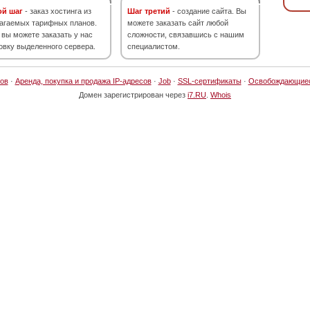
ой шаг
- заказ хостинга из
Шаг третий
- создание сайта. Вы
агаемых тарифных планов.
можете заказать сайт любой
 вы можете заказать у нас
сложности, связавшись с нашим
овку выделенного сервера.
специалистом.
ов
·
Аренда, покупка и продажа IP-адресов
·
Job
·
SSL-сертификаты
·
Освобождающие
Домен зарегистрирован через
i7.RU
.
Whois