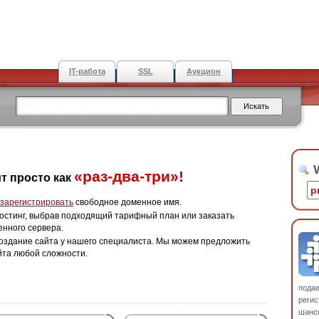
IT-работа
SSL
Аукцион
W
«раз-два-три»!
т просто как
зарегистрировать
свободное доменное имя.
остинг, выбрав подходящий тарифный план или заказать
енного сервера.
оздание сайта у нашего специалиста. Мы можем предложить
йта любой сложности.
пода
регис
шанс