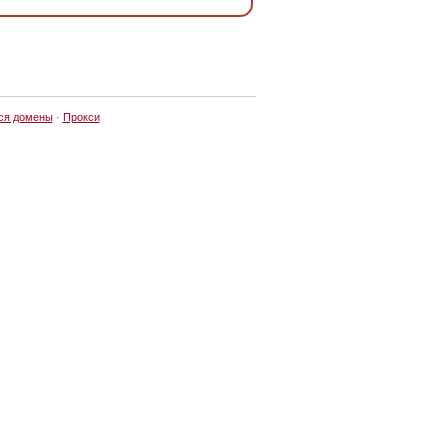
ся домены
·
Прокси