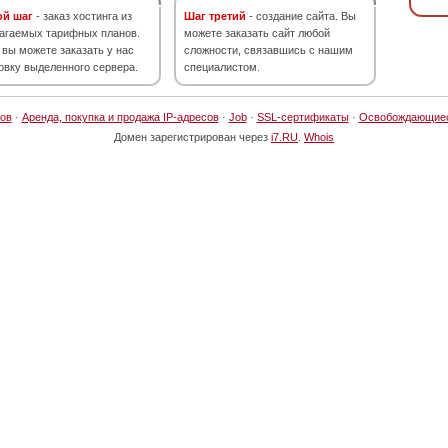
ой шаг
- заказ хостинга из
Шаг третий
- создание сайта. Вы
агаемых тарифных планов.
можете заказать сайт любой
 вы можете заказать у нас
сложности, связавшись с нашим
овку выделенного сервера.
специалистом.
ов
·
Аренда, покупка и продажа IP-адресов
·
Job
·
SSL-сертификаты
·
Освобождающие
Домен зарегистрирован через
i7.RU
.
Whois