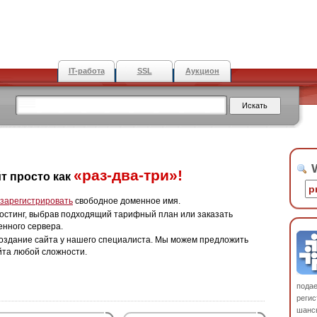
IT-работа
SSL
Аукцион
W
«раз-два-три»!
т просто как
зарегистрировать
свободное доменное имя.
остинг, выбрав подходящий тарифный план или заказать
енного сервера.
оздание сайта у нашего специалиста. Мы можем предложить
йта любой сложности.
пода
регис
шанс