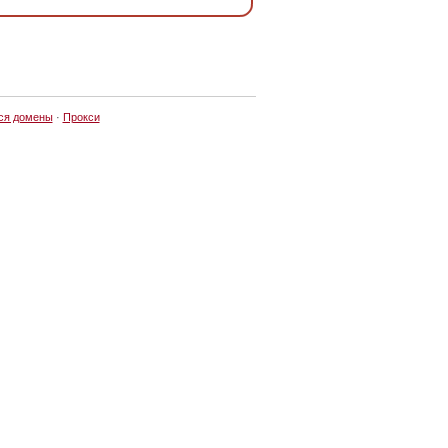
ся домены
·
Прокси