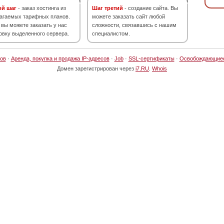
ой шаг
- заказ хостинга из
Шаг третий
- создание сайта. Вы
агаемых тарифных планов.
можете заказать сайт любой
 вы можете заказать у нас
сложности, связавшись с нашим
овку выделенного сервера.
специалистом.
ов
·
Аренда, покупка и продажа IP-адресов
·
Job
·
SSL-сертификаты
·
Освобождающие
Домен зарегистрирован через
i7.RU
.
Whois