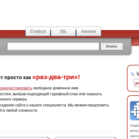
IT-работа
SSL
Аукцион
W
«раз-два-три»!
т просто как
зарегистрировать
свободное доменное имя.
остинг, выбрав подходящий тарифный план или заказать
енного сервера.
оздание сайта у нашего специалиста. Мы можем предложить
йта любой сложности.
пода
регис
шанс