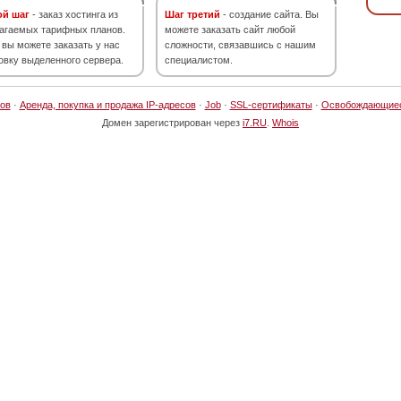
ой шаг
- заказ хостинга из
Шаг третий
- создание сайта. Вы
агаемых тарифных планов.
можете заказать сайт любой
 вы можете заказать у нас
сложности, связавшись с нашим
овку выделенного сервера.
специалистом.
ов
·
Аренда, покупка и продажа IP-адресов
·
Job
·
SSL-сертификаты
·
Освобождающие
Домен зарегистрирован через
i7.RU
.
Whois