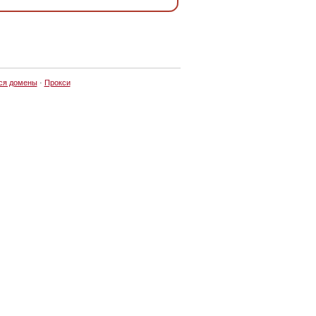
ся домены
·
Прокси