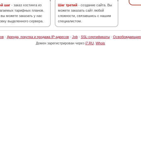
ой шаг
- заказ хостинга из
Шаг третий
- создание сайта. Вы
агаемых тарифных планов.
можете заказать сайт любой
 вы можете заказать у нас
сложности, связавшись с нашим
овку выделенного сервера.
специалистом.
ов
·
Аренда, покупка и продажа IP-адресов
·
Job
·
SSL-сертификаты
·
Освобождающие
Домен зарегистрирован через
i7.RU
.
Whois