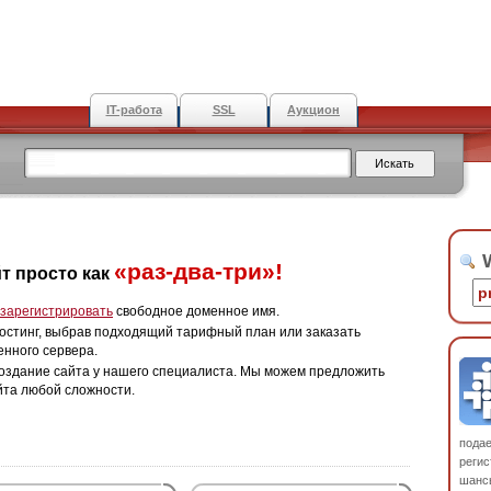
IT-работа
SSL
Аукцион
W
«раз-два-три»!
т просто как
зарегистрировать
свободное доменное имя.
остинг, выбрав подходящий тарифный план или заказать
енного сервера.
оздание сайта у нашего специалиста. Мы можем предложить
йта любой сложности.
пода
регис
шанс