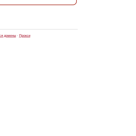
ся домены
·
Прокси