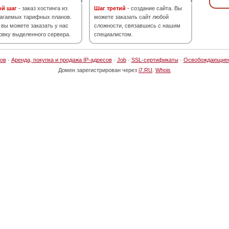
ой шаг
- заказ хостинга из
Шаг третий
- создание сайта. Вы
агаемых тарифных планов.
можете заказать сайт любой
 вы можете заказать у нас
сложности, связавшись с нашим
овку выделенного сервера.
специалистом.
ов
·
Аренда, покупка и продажа IP-адресов
·
Job
·
SSL-сертификаты
·
Освобождающие
Домен зарегистрирован через
i7.RU
.
Whois