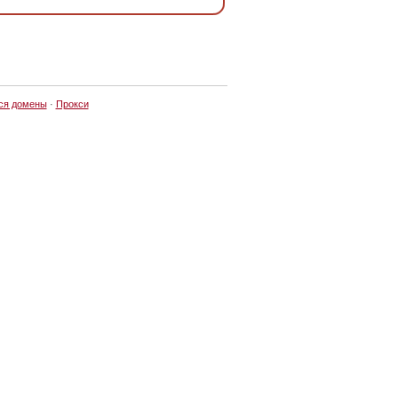
ся домены
·
Прокси