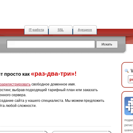
IT-работа
SSL
Аукцион
W
«раз-два-три»!
т просто как
зарегистрировать
свободное доменное имя.
остинг, выбрав подходящий тарифный план или заказать
енного сервера.
оздание сайта у нашего специалиста. Мы можем предложить
йта любой сложности.
пода
регис
шанс