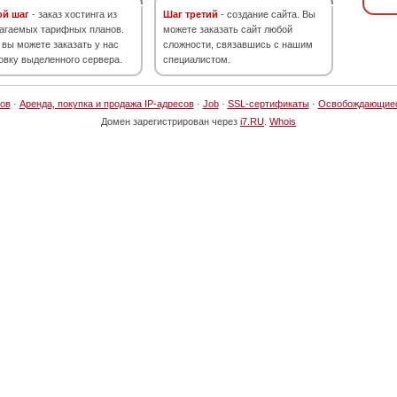
ой шаг
- заказ хостинга из
Шаг третий
- создание сайта. Вы
агаемых тарифных планов.
можете заказать сайт любой
 вы можете заказать у нас
сложности, связавшись с нашим
овку выделенного сервера.
специалистом.
ов
·
Аренда, покупка и продажа IP-адресов
·
Job
·
SSL-сертификаты
·
Освобождающие
Домен зарегистрирован через
i7.RU
.
Whois