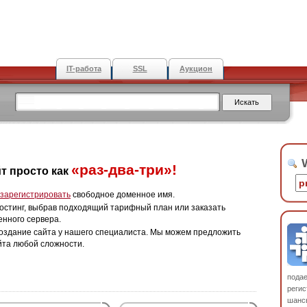
IT-работа
SSL
Аукцион
W
«раз-два-три»!
т просто как
зарегистрировать
свободное доменное имя.
остинг, выбрав подходящий тарифный план или заказать
енного сервера.
оздание сайта у нашего специалиста. Мы можем предложить
йта любой сложности.
пода
регис
шанс