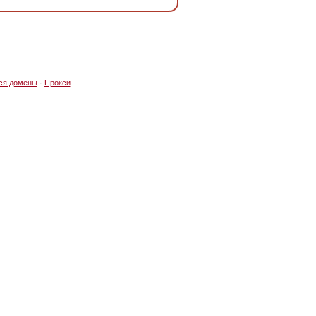
ся домены
·
Прокси